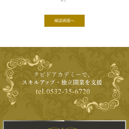
■個人情報の管理■
い。
当社は、お客さまの個人情報を正確かつ最新の状態に保ち、個人情報への
不正アクセス・紛失・破損・改ざん・漏洩などを防止するため、セキュリ
ティシステムの維持・管理体制の整備・社員教育の徹底等の必要な措置を
講じ、安全対策を実施し個人情報の厳重な管理を行ないます。
■個人情報の利用目的■
本ウェブサイトでは、お客様からのお問い合わせ時に、お名前、e-mailア
ドレス、電話番号等の個人情報をご登録いただく場合がございますが、こ
れらの個人情報はご提供いただく際の目的以外では利用いたしません。
お客さまからお預かりした個人情報は、当社からのご連絡や業務のご案内
やご質問に対する回答として、電子メールや資料のご送付に利用いたしま
す。
■個人情報の第三者への開示・提供の禁止■
当社は、お客さまよりお預かりした個人情報を適切に管理し、次のいずれ
かに該当する場合を除き、個人情報を第三者に開示いたしません。
・お客さまの同意がある場合
・お客さまが希望されるサービスを行なうために当社が業務を委託する業
者に対して開示する場合
・法令に基づき開示することが必要である場合
■個人情報の安全対策■
当社は、個人情報の正確性及び安全性確保のために、セキュリティに万全
の対策を講じています。