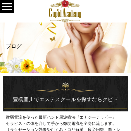
ブログ
豊橋豊川でエステスクールを探すならクピド
微弱電流を使った最新ハンド周波療法『エナジーテラピー』
セラピストの体を介して手から微弱電流を全身に流します。
リラクゼーション効果やむくみ・コリ解消、疲労回復、筋トレ、