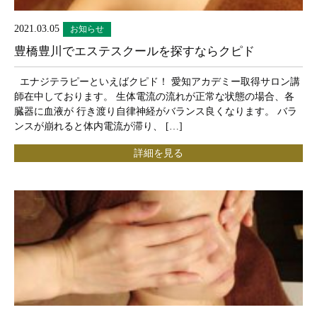
2021.03.05
お知らせ
豊橋豊川でエステスクールを探すならクピド
エナジテラピーといえばクピド！ 愛知アカデミー取得サロン講
師在中しております。 生体電流の流れが正常な状態の場合、各
臓器に血液が 行き渡り自律神経がバランス良くなります。 バラ
ンスが崩れると体内電流が滞り、 […]
詳細を見る