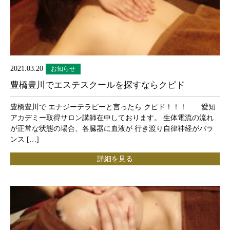
2021.03.20
お知らせ
豊橋豊川でエステスクールを探すならクピド
豊橋豊川で エナジーテラピーと言ったら クピド！！！ 愛知
アカデミー取得サロン講師在中しております。 生体電流の流れ
が正常な状態の場合、各臓器に血液が 行き渡り自律神経がバラ
ンス […]
詳細を見る