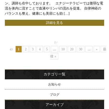
ン、講師も在中しております。 エナジーテラピーでは微弱な電
流を体内に流すことで血液やリンパの流れを促進。 自律神経の
バランスも整え、健康にも美容にも効 […]
詳細を見る
1 /
1
2
3
4
5
...
10
20
30
...
»
最
43
後 »
カテゴリ一覧
お知らせ
ブログ
アーカイブ