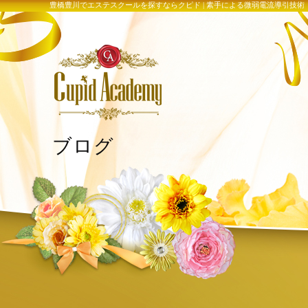
豊橋豊川でエステスクールを探すならクピド | 素手による微弱電流導引技
ブログ