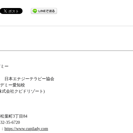
デミー
人 日本エナジーテラピー協会
アカデミー愛知校
株式会社クピドリゾート)
松葉町3丁目84
-35-6720
ジ：
https://www.cupilady.com