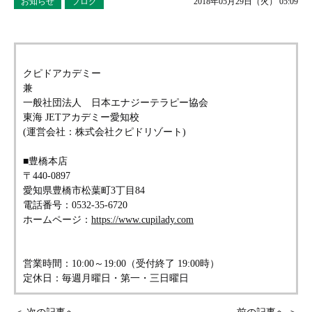
お知らせ
ブログ
2018年05月29日（火） 05:09
クピドアカデミー
兼
一般社団法人 日本エナジーテラピー協会
東海 JETアカデミー愛知校
(運営会社：株式会社クピドリゾート)
■豊橋本店
〒440-0897
愛知県豊橋市松葉町3丁目84
電話番号：0532-35-6720
ホームページ：
https://www.cupilady.com
営業時間：10:00～19:00（受付終了 19:00時）
定休日：毎週月曜日・第一・三日曜日
＜ 次の記事へ
前の記事へ ＞