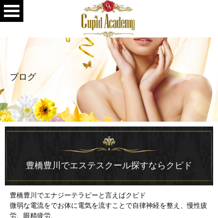
ブログ
豊橋豊川でエステスクール探すならクピド
豊橋豊川でエナジーテラピーと言えばクピド
微弱な電流をでお体に電気を流すことで自律神経を整え、慢性疲
労、眼精疲労、