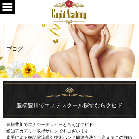
ブログ
豊橋豊川でエステスクール探すならクピド
豊橋豊川でエナジーテラピーと言えばクピド
愛知アカデミー取得サロンでもございます
素手による微弱電流導引技術ハンド周波療法とも言えるこの施術