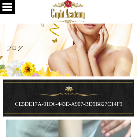
ブログ
CE5DE17A-01D6-443E-A907-BD9B827C14F9