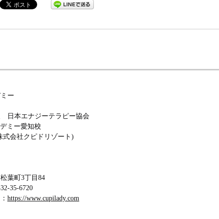
デミー
人 日本エナジーテラピー協会
アカデミー愛知校
株式会社クピドリゾート)
松葉町3丁目84
-35-6720
ジ：
https://www.cupilady.com