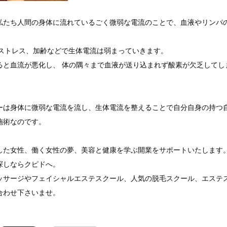
私たち人間の身体に流れているごく微弱な電流のことで、血液やリンパ
。
、ストレス、加齢などで生体電流は弱まっていきます。
ると血流が悪化し、 体の隅々まで血液が送り込まれず酸素が欠乏してし
ーは身体に微弱な電流を流し、生体電流を整えることで自分自身の持つ
施術なのです。
した女性、働く女性の夢、美容と健康を学ぶ開業をサポートいたします
探しならクピドへ。
ッサージやフェイシャルエステスクール、人気の脱毛スクール、エステ
合わせ下さいませ。