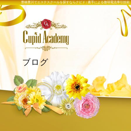
豊橋豊川でエステスクールを探すならクピド | 素手による微弱電流導引技
ブログ