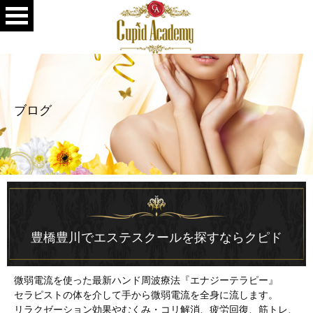
ブログ
豊橋豊川でエステスクールを探すならクピド
微弱電流を使った最新ハンド周波療法『エナジーテラピー』
セラピストの体を介して手から微弱電流を全身に流します。
リラクゼーション効果やむくみ・コリ解消、疲労回復、筋トレ、