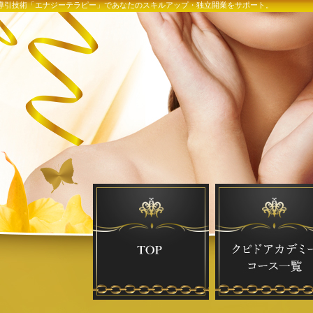
流導引技術「エナジーテラピー」であなたのスキルアップ・独立開業をサポート。