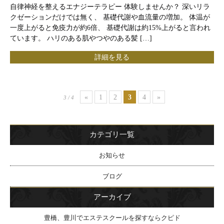
自律神経を整えるエナジーテラピー 体験しませんか？ 深いリラ
クゼーションだけでは無く、 基礎代謝や血流量の増加。 体温が
一度上がると免疫力が約6倍、 基礎代謝は約15%上がると言われ
ています。 ハリのある肌やつやのある髪 […]
詳細を見る
«
1
2
3
4
»
3 / 4
カテゴリ一覧
お知らせ
ブログ
アーカイブ
豊橋、豊川でエステスクールを探すならクピド