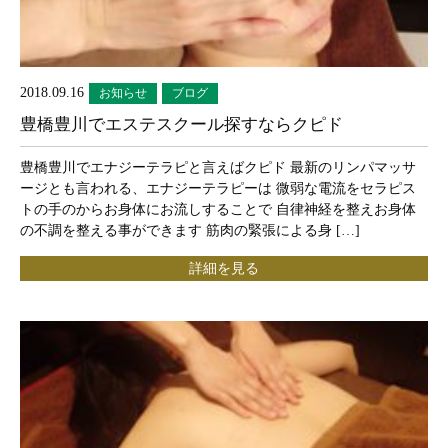
2018.09.16
お知らせ
ブログ
豊橋豊川でエステスクール探すならクピド
豊橋豊川でエナジーテラピと言えばクピド 最新のリンパマッサ
ージとも言われる、エナジーテラピーは 微弱な電流をセラピス
トの手のからお身体にお流しすることで 自律神経を整えお身体
の不調を整える事ができます 筋肉の緊張による身 […]
詳細を見る