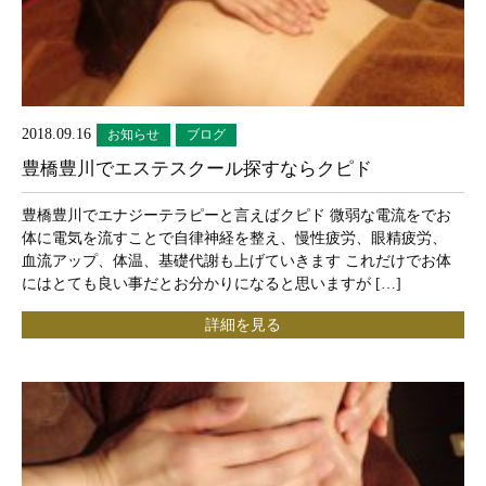
2018.09.16
お知らせ
ブログ
豊橋豊川でエステスクール探すならクピド
豊橋豊川でエナジーテラピーと言えばクピド 微弱な電流をでお
体に電気を流すことで自律神経を整え、慢性疲労、眼精疲労、
血流アップ、体温、基礎代謝も上げていきます これだけでお体
にはとても良い事だとお分かりになると思いますが […]
詳細を見る